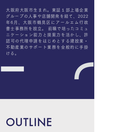
大阪府大阪市生まれ。東証１部上場企業
グループの人事や店舗開発を経て、2022
年6月、大阪市鶴見区にアールエム行政
書士事務所を設立。 前職で培ったコミュ
ニケーション能力と提案力を活かし、許
認可の代理申請をはじめとする建設業・
不動産業のサポート業務を全般的に手掛
ける。
OUTLINE