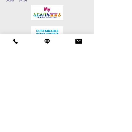
01
建設業関連
建設業許可申請、変更届、決算変更届、経
営事項審査申請、入札参加資格審査申請、
建設キャリアアップシステム代行申請など
MORE
02
産廃収集運搬業許可
産業廃棄物収集運搬業許可申請（新規・更
新・変更）※積替え・保管を含まない
MORE