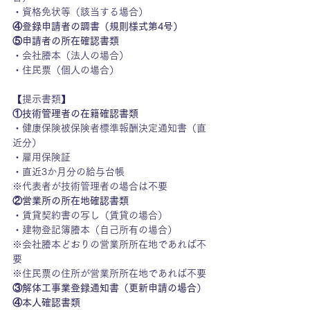
・資格免状等（該当する場合）
④登録申請者の調書（規則様式第4号）
⑤申請者の所在確認書類
・会社謄本（法人の場合）
・住民票（個人の場合）
【提示書類】
①技術管理者の在籍確認書類
・健康保険被保険者標準報酬決定通知書（直
近分）
・雇用保険証
・直近3か月分の給与台帳
※代表者が技術管理者の場合は不要
②営業所の所在地確認書類
・賃貸契約書の写し（賃貸の場合）
・建物登記簿謄本（自己所有の場合）
※会社謄本どおりの営業所所在地であれば不
要
※住民票の住所が営業所所在地であれば不要
③解体工事業登録通知書（更新申請の場合）
④本人確認書類