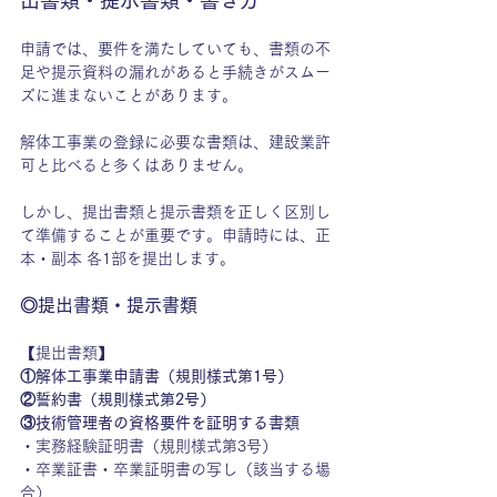
出書類・提示書類・書き方
申請では、要件を満たしていても、書類の不
足や提示資料の漏れがあると手続きがスムー
ズに進まないことがあります。
解体工事業の登録に必要な書類は、建設業許
可と比べると多くはありません。
しかし、提出書類と提示書類を正しく区別し
て準備することが重要です。申請時には、正
本・副本 各1部を提出します。
◎提出書類・提示書類
【提出書類】
①解体工事業申請書（規則様式第1号）
②誓約書（規則様式第2号）
③技術管理者の資格要件を証明する書類
・実務経験証明書（規則様式第3号）
・卒業証書・卒業証明書の写し（該当する場
合）