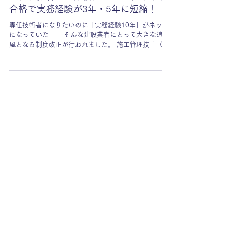
2025年11月30日
建設業許可の要件
専任技術者の要件緩和とは？｜1次検定
合格で実務経験が3年・5年に短縮！
専任技術者になりたいのに「実務経験10年」がネック
になっていた―― そんな建設業者にとって大きな追い
風となる制度改正が行われました。 施工管理技士（1
級・2級）などの 「1次検定合格」が指定学科卒業と同
等 とみなされ、実務経験の必要年数が 10年 から5年
or 3年 に短縮されるケースが大幅に拡大しました。 特
に、これまで専任技術者の確保が難しかった機械器具
設置工事業で許可取得や業種追加の可能性が大きく広
がります。 この記事では、 ●要件緩和の正確な内容 ●
どの資格でどの業種の実務経験が短縮できるのか ●申
請実務上の注意点 を行政書士の視点からわかりやすく
整理します。 💡この記事のポイント ● 1次検定合格が
「指定学科卒業」と同等扱いに ● 実務経験10年 → 5
年・3年へ短縮できるケースが拡大 ● 既に施工管理技
士資格を持つ専任技術者も“指定学科扱い”に ● 機械器
具設置のような従来難しかった業種の許可が現実的に
● 実務経験は「合格発表日以降」しかカウントできな
い ● 今後の許可戦略として“1次検定だけでも受験”が重