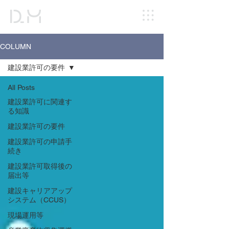
COLUMN
建設業許可の要件
All Posts
建設業許可に関連す
る知識
建設業許可の要件
建設業許可の申請手
続き
建設業許可取得後の
届出等
建設キャリアアップ
システム（CCUS）
現場運用等