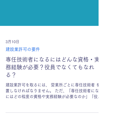
3月10日
建設業許可の要件
専任技術者になるにはどんな資格・実
務経験が必要？役員でなくてもなれ
る？
建設業許可を取るには、 営業所ごとに専任技術者 を配
置しなければなりません。 ただ、「専任技術者になる
にはどの程度の資格や実務経験が必要なのか」「役員
でない従業員でもなれるのか」と気になる方は多いの
ではないでしょうか。 専任技術者は 資格を持っている
人だけでなく、業種によっては一定年数の実務経験が
ある人もなることができます。 また、必ずしも役員で
ある必要はなく、 常勤性などの要件を満たせば 従業員