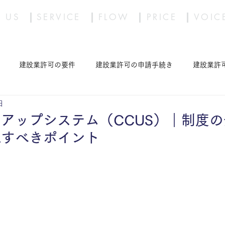
 US
SERVICE
FLOW
PRICE
VOIC
建設業許可の要件
建設業許可の申請手続き
建設業許
日
S）
現場運用等
産業廃棄物収集運搬許可の申請手続き
アップシステム（CCUS）｜制度
認すべきポイント