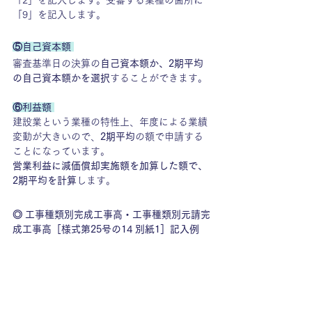
「9」を記入します。
⑤自己資本額 
審査基準日の決算の
自己資本額か、2期平均
の自己資本額かを選択
することができます。
⑥利益額 
建設業という業種の特性上、年度による業績
変動が大きいので、
2期平均
の額で申請する
ことになっています。
営業利益に減価償却実施額を加算した額で、
2期平均を計算
します。
◎ 工事種類別完成工事高・工事種類別元請完
成工事高［様式第25号の14 別紙1］記入例