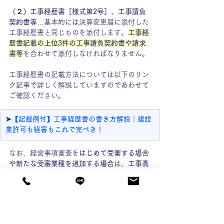
（２）工事経歴書［様式第2号］、工事請負
契約書等
…基本的には決算変更届に添付した
工事経歴書と同じものを添付します。
工事経
歴書記載の上位3件の工事請負契約書や請求
書等
を合わせて添付しなければなりません。
工事経歴書の記載方法については以下のリン
ク記事で詳しく解説していますのであわせて
ご確認ください。
➤
【記載例付】工事経歴書の書き方解説｜建設
業許可も経審もこれで完ぺき！
なお、経営事項審査を
はじめて受審する場合
や新たな受審業種を追加する場合
は、
工事高
の審査対象事業年度を2年にする場合は2年
分、3年にする場合は3年分の工事経歴書を準
備
しなければなりません。
●提示書類