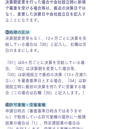
決算期変更を行った場合や会社設立時に新規
で審査を受ける場合等は、直近の決算日では
なく、変更した決算日や会社設立日を記入
す
ることになります。
③処理の区分 
決算期変更等もなく、12ヶ月ごとに決算を完
結している場合は「00」と記入し、右欄は空
白のままにします。
「01」は6ヶ月ごとに決算を完結している場
合、「02」は決算期を変更した場合等、
「03」は新規設立で最初の決算（12ヶ月満た
ない）を審査基準日とする場合、「04」は新
規設立時に最初の決算を待たずに受審する場
合（この場合は右欄「20」と記入します。）
④許可業種・受審業種 
申請日時点（審査基準日時点ではありませ
ん）で取得している許可業種の箇所に一般建
設業の場合は「1」、特定建設業の場合は
「2」を記入します。受審する業種の箇所に