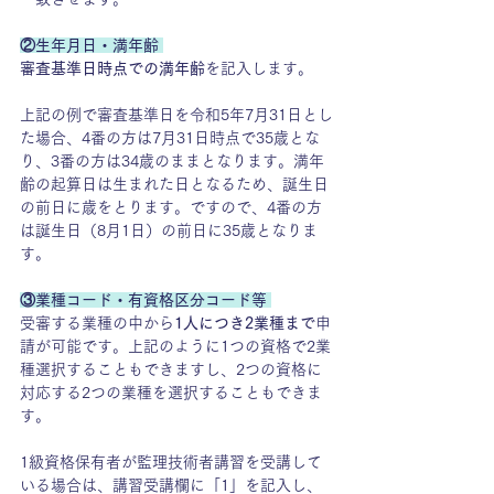
②生年月日・満年齢 
審査基準日時点での満年齢
を記入します。
上記の例で審査基準日を令和5年7月31日とし
た場合、4番の方は7月31日時点で35歳とな
り、3番の方は34歳のままとなります。満年
齢の起算日は生まれた日となるため、誕生日
の前日に歳をとります。ですので、4番の方
は誕生日（8月1日）の前日に35歳となりま
す。
③業種コード・有資格区分コード等 
受審する業種の中から
1人につき2業種まで
申
請が可能です。上記のように1つの資格で2業
種選択することもできますし、2つの資格に
対応する2つの業種を選択することもできま
す。
1級資格保有者が監理技術者講習を受講して
いる場合は、講習受講欄に「1」を記入し、