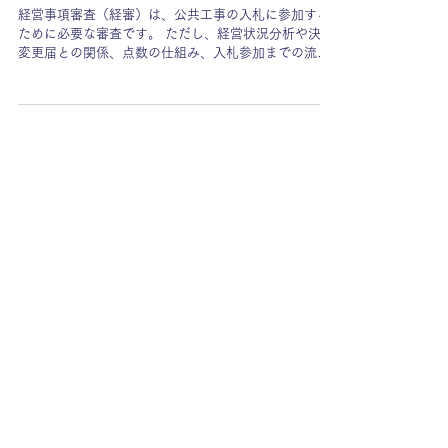
みを解説
経営事項審査（経審）は、公共工事の入札に参加する
ために必要な審査です。 ただし、経営状況分析や決算
変更届との関係、点数の仕組み、入札参加までの流れ
がわかりにくく、全体像をつかみにくい制度でもあり
ます。 この記事では、初めて経審を受ける方に向け
て、全体の流れ、点数の仕組み、実務で押さえたいポ
イントをわかりやすく解説します。 💡この記事のポイ
ント ● 経審は公共工事の入札参加に必要な審査 ● 基本
の流れは「経営状況分析→決算変更届→経審→入札参
加資格申請」 ● 総合評定値（P点）が入札参加やラン
ク分けの基礎になる ● 点数はX1・X2・Y・Z・Wの5
項目で決まる ● 全体像を理解すると、スケジュール管
理・年度更新がスムーズ ▼目次 1． 経営事項審査（経
審）とは？ （1） 経審を受けている業者数は30%未満
（2） 総合評定値（P点）は入札参加における重要な資
料 2． 経営事項審査（経審）から入札参加までの全体
の流れ 3． 総合評定値（P点）の仕組みと5つの評価項
目 4． 経営事項審査（ 経審）を受けるときのチェック
ポイント 5． 最後に