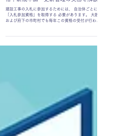
経営事項審査・入札
大阪府・市町村の建設工事入札参加資
格｜新規申請・更新管理の実務を解説
建設工事の入札に参加するためには、 自治体ごとに
「入札参加資格」を取得する 必要があります。 大阪府
および府下の市町村でも毎年この資格の受付が行われ
ていますが、受付時期・提出書類・提出方法などは自
治体ごとに異なり、統一的なルールはありません。 ま
た、建設工事の入札参加資格では 経審の受審が必須 と
なるため、複数の発注者へ入札参加資格を申請する場
合には、経審の有効期間や自治体ごとの受付サイクル
を踏まえたスケジュール管理が極めて重要になりま
す。 この記事では、大阪府下の自治体で建設工事の入
札参加資格を取得する際に押さえるべき基本事項、自
治体ごとに異なる実務上のポイント、申請時期の考え
方などを、行政書士の立場から整理してわかりやすく
解説します。 💡この記事のポイント ●自治体ごとに入
札参加資格の制度・運用は異なる ●建設工事では経審
結果が必須となる ●有効期間と申請時期のズレが失効
リスクになる ●入札参加資格は数を増やすよりも、取
得先の選び方が重要 ▼目次 1． 大阪府下（建設工事）
の入札参加資格制度の特徴 2． 入札参加資格申請に必