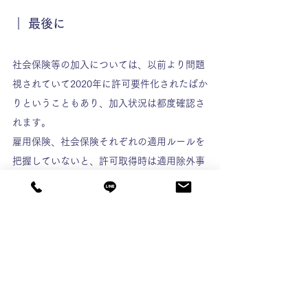
｜ 最後に
社会保険等の加入については、以前より問題
視されていて2020年に許可要件化されたばか
りということもあり、加入状況は都度確認さ
れます。
雇用保険、社会保険それぞれの適用ルールを
把握していないと、許可取得時は適用除外事
業所だったけれど、従業員が増えて社会保険
加入義務のある事業所になっていることに気
付かないということもありえます。
正しく変更届を提出していなければ、更新や
業種追加、経営事項審査の手続きができない
ので、提出忘れのないよう十分注意しましょ
う。