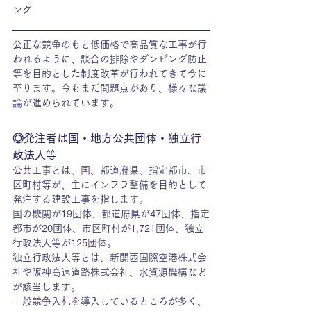
ング
公正な競争のもと低価格で高品質な工事が行
われるように、談合の排除やダンピング防止
等を目的とした制度改革が行われてきて今に
至ります。今もまだ問題点があり、様々な議
論が進められています。
◎発注者は国・地方公共団体・独立行
政法人等
公共工事とは、国、都道府県、指定都市、市
区町村等が、主にインフラ整備を目的として
発注する建設工事を指します。
国の機関が19団体、都道府県が47団体、指定
都市が20団体、市区町村が1,721団体、独立
行政法人等が125団体。
独立行政法人等とは、新関西国際空港株式会
社や阪神高速道路株式会社、水資源機構など
が該当します。
一般競争入札を導入しているところが多く、