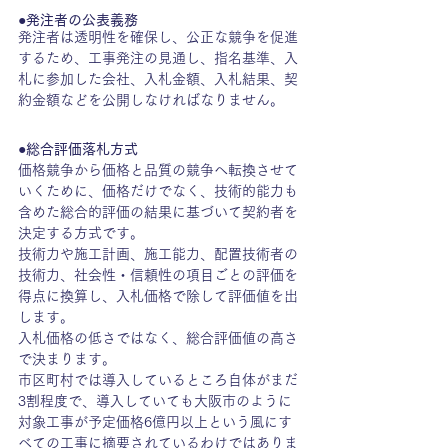
●発注者の公表義務
発注者は透明性を確保し、公正な競争を促進
するため、工事発注の見通し、指名基準、入
札に参加した会社、入札金額、入札結果、契
約金額などを公開しなければなりません。
●総合評価落札方式
価格競争から価格と品質の競争へ転換させて
いくために、価格だけでなく、技術的能力も
含めた総合的評価の結果に基づいて契約者を
決定する方式です。
技術力や施工計画、施工能力、配置技術者の
技術力、社会性・信頼性の項目ごとの評価を
得点に換算し、入札価格で除して評価値を出
します。
入札価格の低さではなく、総合評価値の高さ
で決まります。
市区町村では導入しているところ自体がまだ
3割程度で、導入していても大阪市のように
対象工事が予定価格6億円以上という風にす
べての工事に摘要されているわけではありま