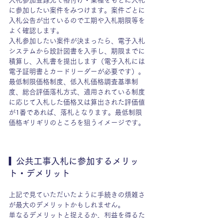
入札参加登録先で格付け・業種をもとに入札
に参加したい案件をみつけます。案件ごとに
入札公告が出ているので工期や入札期限等を
よく確認します。
入札参加したい案件が決まったら、電子入札
システムから設計図書を入手し、期限までに
積算し、入札書を提出します（電子入札には
電子証明書とカードリーダーが必要です）。
最低制限価格制度、低入札価格調査基準制
度、総合評価落札方式、適用されている制度
に応じて入札した価格又は算出された評価値
が1番であれば、落札となります。最低制限
価格ギリギリのところを狙うイメージです。
  公共工事入札に参加するメリッ
ト・デメリット
上記で見ていただいたように手続きの煩雑さ
が最大のデメリットかもしれません。
単なるデメリットと捉えるか、利益を得るた