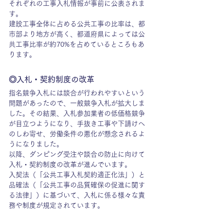
それぞれの工事入札情報が事前に公表されま
す。
建設工事全体に占める公共工事の比率は、都
市部より地方が高く、都道府県によっては公
共工事比率が約70%を占めているところもあ
ります。
◎入札・契約制度の改革
指名競争入札には談合が行われやすいという
問題があったので、一般競争入札が拡大しま
した。その結果、入札参加業者の低価格競争
が目立つようになり、手抜き工事や下請けへ
のしわ寄せ、労働条件の悪化が懸念されるよ
うになりました。
以降、ダンピング受注や談合の防止に向けて
入札・契約制度の改革が進んでいます。
入契法（「公共工事入札契約適正化法」）と
品確法（「公共工事の品質確保の促進に関す
る法律」）に基づいて、入札に係る様々な責
務や制度が規定されています。