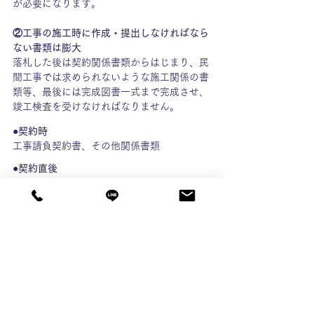
が必要になります。
②工事の施工時に作成・提出しなければなら
ない書類は膨大
落札した後は契約関係書類からはじまり、民
間工事では求められないような施工関係の書
類等、最後には完成図書一式まで完成させ、
竣工検査を受けなければなりません。
●契約時
工事請負契約書、その他関係書類
●契約直後
工程表、現場代理人等通知書（現場代理人・
配置技術者）、その他関係書類
※公共工事においては現場常駐の現場代理人
が必要です。配置技術者と兼務も可能です。
●工事開始時
施工体制台帳、施工体系図、下請負者通知
書、施工計画書、その他関係書類
●工事期間中