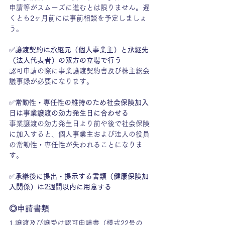
申請等がスムーズに進むとは限りません。遅
くとも2ヶ月前には事前相談を予定しましょ
う。
✅
譲渡契約は承継元（個人事業主）と承継先
（法人代表者）の双方の立場で行う
認可申請の際に事業譲渡契約書及び株主総会
議事録が必要になります。
✅
常勤性・専任性の維持のため社会保険加入
日は事業譲渡の効力発生日に合わせる
事業譲渡の効力発生日より前や後で社会保険
に加入すると、個人事業主および法人の役員
の常勤性・専任性が失われることになりま
す。
✅
承継後に提出・提示する書類（健康保険加
入関係）は2週間以内に用意する
◎申請書類
1.譲渡及び譲受け認可申請書（様式22号の