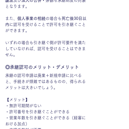
譲渡
及び
法人の合併・分割
も承継制度の対象
となります。
また、
個人事業の相続
の場合も
死亡後30日以
内
に認可を受けることで許可を引き継ぐこと
ができます。
いずれの場合も引き継ぐ側が許可要件を満た
していなければ、認可を受けることはできま
せん。
◎承継認可のメリット・デメリット
承継の認可申請は廃業＋新規申請に比べる
と、手続きが煩雑ではあるものの、得られる
メリットは大きいでしょう。
【メリット】
・無許可期間がない
・許可番号を引き継ぐことができる
・営業年数を引き継ぐことができる（経審に
おける加点）