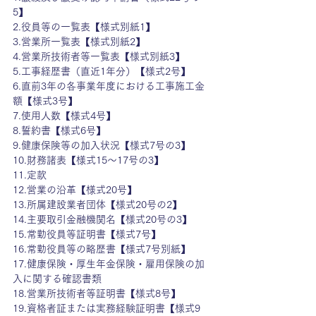
5】
2.役員等の一覧表【様式別紙1】
3.営業所一覧表【様式別紙2】
4.営業所技術者等一覧表【様式別紙3】
5.工事経歴書（直近1年分）【様式2号】
6.直前3年の各事業年度における工事施工金
額【様式3号】
7.使用人数【様式4号】
8.誓約書【様式6号】
9.健康保険等の加入状況【様式7号の3】
10.財務諸表【様式15～17号の3】
11.定款
12.営業の沿革【様式20号】
13.所属建設業者団体【様式20号の2】
14.主要取引金融機関名【様式20号の3】
15.常勤役員等証明書【様式7号】
16.常勤役員等の略歴書【様式7号別紙】
17.健康保険・厚生年金保険・雇用保険の加
入に関する確認書類
18.営業所技術者等証明書【様式8号】
19.資格者証または実務経験証明書【様式9