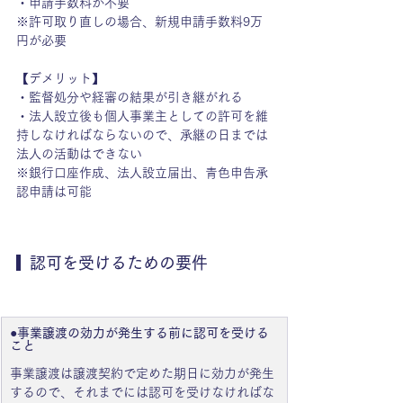
・申請手数料が不要　
※許可取り直しの場合、新規申請手数料9万
円が必要
【デメリット】
・監督処分や経審の結果が引き継がれる
・法人設立後も個人事業主としての許可を維
持しなければならないので、承継の日までは
法人の活動はできない
※銀行口座作成、法人設立届出、青色申告承
認申請は可能
  認可を受けるための要件
●事業譲渡の効力が発生する前に認可を受ける
こと
事業譲渡は譲渡契約で定めた期日に効力が発生
するので、それまでには認可を受けなければな