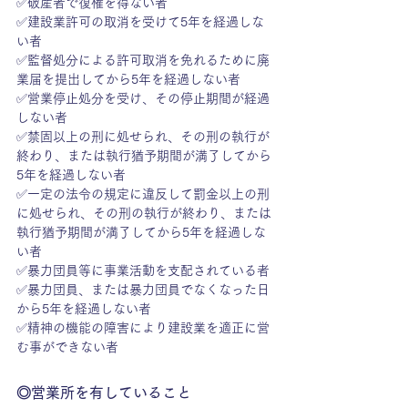
✅破産者で復権を得ない者
✅建設業許可の取消を受けて5年を経過しな
い者
✅監督処分による許可取消を免れるために廃
業届を提出してから5年を経過しない者
✅営業停止処分を受け、その停止期間が経過
しない者
✅禁固以上の刑に処せられ、その刑の執行が
終わり、または執行猶予期間が満了してから
5年を経過しない者
✅一定の法令の規定に違反して罰金以上の刑
に処せられ、その刑の執行が終わり、または
執行猶予期間が満了してから5年を経過しな
い者
✅暴力団員等に事業活動を支配されている者
✅暴力団員、または暴力団員でなくなった日
から5年を経過しない者
✅精神の機能の障害により建設業を適正に営
む事ができない者
◎営業所を有していること