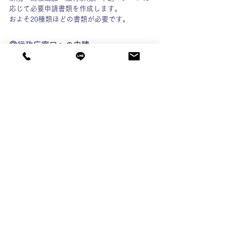
応じて必要申請書類を作成します。
およそ20種類ほどの書類が必要です。
◎行政庁窓口への申請
申請書類は正本1部と副本1部を提出します。
都道府県によって書類の綴じ方が異なります
のでご注意ください。
申請にかかる費用については、知事許可は申
請手数料として9万円（新規）
大臣許可は登録免許税として15万円（新規）
が必要となります。業種追加の場合は、知事
許可、大臣許可いずれも5万円。行政書士に
依頼した場合は、別途、報酬額が必要になり
ます。
申請受付窓口は大臣許可と知事許可で異なり
ます。
（知事許可／申請窓口）