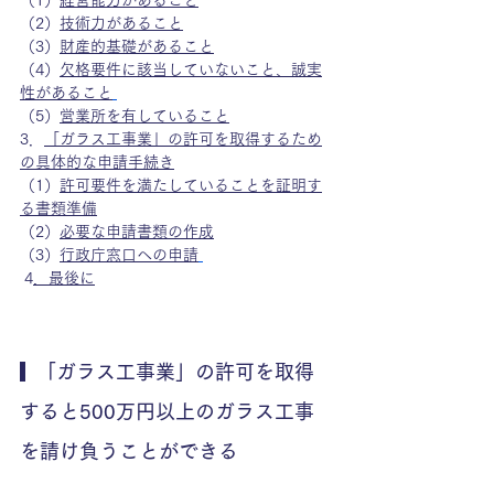
（2）
技術力があること
（3）
財産的基礎があること
（4）
欠格要件に該当していないこと、誠実
性があること
（5）
営業所を有していること
3．
「ガラス工事業」の許可を取得するため
の具体的な申請手続き
（1）
許可要件を満たしていることを証明す
る書類準備
（2）
必要な申請書類の作成
（3）
行政庁窓口への申請
 4
．
最後に
  「ガラス工事業」の許可を取得
すると500万円以上のガラス工事
を請け負うことができる