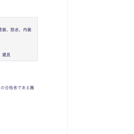
塗装、防水、内装
、建具
みの合格者である
施