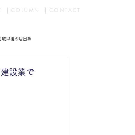
E
COLUMN
CONTACT
可取得後の届出等
経営事項審査・入札
｜建設業で