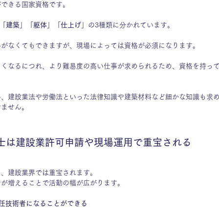
ができる国家資格です。
「
建築
」「
躯体
」「
仕上げ
」の3種類に分かれています。
格がなくてもできますが、現場によっては資格が必須になります。
きくなるにつれ、より難易度の高い仕事が求められるため、資格を持っ
ん、建設業法や労働法といった法律知識や建築材料など細かな知識も求
せません。
技士は建設業許可申請や現場運用で重宝される
と、建設業界では重宝されます。
者が増えることで活動の幅が広がります。
任技術者になることができる