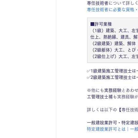
専任技術者
について詳し
専任技術者に必要な資格
■許可業種
（1級）建築、大工、左
仕上、熱絶縁、建具、解
（2級建築）建築、解体
（2級躯体）大工、とび
（2級仕上げ）大工、左
✅
1級建築施工管理技士は
✅
2級建築施工管理技士は
※他にも
実務経験
とあわ
工管理技士補
も実務経験
詳しくは以下の【専任技
一般建設業許可・特定建
特定建設業許可とは｜一