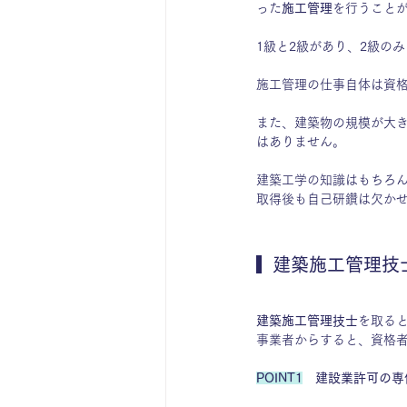
った
施工管理
を行うこと
1級と2級があり、2級のみ
施工管理の仕事自体は資
また、建築物の規模が大
はありません。
建築工学の知識はもちろ
取得後も自己研鑽は欠か
  建築施工管理
建築施工管理技士
を取る
事業者からすると、資格
POINT1
建設業許可の専