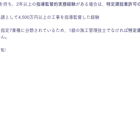
を持ち、2年以上の
指導監督的実務経験
がある場合は、
特定建設業許可
請として4,500万円以上の工事を指導監督した経験
は指定7業種に分類されているため、1級の施工管理技士でなければ
特定
せん。
一覧〉