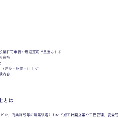
設業許可申請や現場運用で重宝される
検資格
士
士（建築・躯体・仕上げ）
験内容 
士とは
やビル、商業施設等の建築現場において
施工計画立案
や
工程管理
、
安全