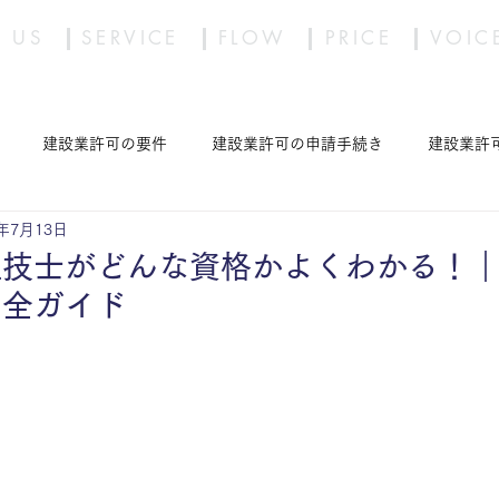
 US
SERVICE
FLOW
PRICE
VOIC
建設業許可の要件
建設業許可の申請手続き
建設業許
2年7月13日
S）
現場運用等
産業廃棄物収集運搬許可の申請手続き
理技士がどんな資格かよくわかる！
完全ガイド