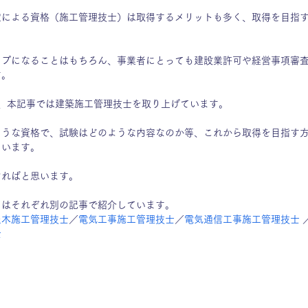
定による資格（施工管理技士）は取得するメリットも多く、取得を目指
ップになることはもちろん、事業者にとっても建設業許可や経営事項審
す。
、本記事では建築施工管理技士を取り上げています。
ような資格で、試験はどのような内容なのか等、これから取得を目指す
ています。
ければと思います。
てはそれぞれ別の記事で紹介しています。
土木施工管理技士
／
電気工事施工管理技士
／
電気通信工事施工管理技士
 
士