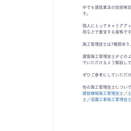
中でも建設業法の技術検
す。
個人にとってキャリアア
用などで重宝する資格で
施工管理技士は7種類あり
建築施工管理技士がどの
でいただけるよう解説し
ぜひご参考にしていただ
他の施工管理技士につい
建設機械施工管理技士
／
士
／
造園工事施工管理技