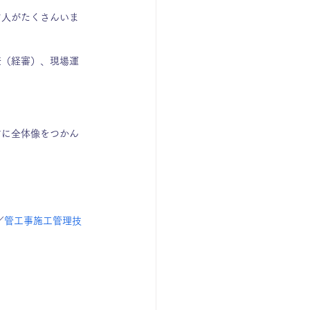
す人がたくさんいま
査（経審）、現場運
方に全体像をつかん
／
管工事施工管理技