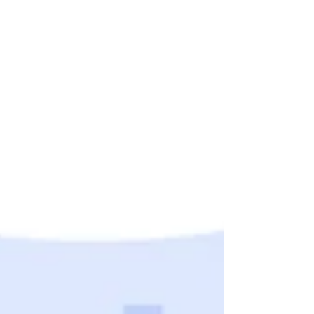
事項審査（経審）の点数を正しく上げる方法を解説！
【3つのポイント】 💡この記事のポイント ●経審の
「W（社会性等）」は、会社規模に関係なく点数改善
が狙える評価カテゴリー ●建退共・防災協定等は加
点・信用の両面で重要 ●CPD・CCUS・ワークライフ
バランス認定で中長期的な加点を確保 ●即効性と効果
のバランスを見ながら、W点改善の優先順位を明確に
することが鍵 ▼目次 1． 経営事項審査（経審）におけ
る「W（社会性等）」の位置付け 2． 「W（社会性
等）」を構成する8