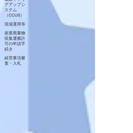
アアップシ
ステム
（CCUS）
現場運用等
産業廃棄物
収集運搬許
可の申請手
続き
経営事項審
査・入札