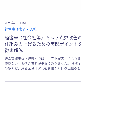
2025年10月15日
経営事項審査・入札
経審W（社会性等）とは？点数改善の
仕組みと上げるための実践ポイントを
徹底解説！
経営事項審査（経審）では、「売上が高くても点数が
伸びない」と悩む業者が少なくありません。 その原因
の多くは、評価区分「W（社会性等）」の仕組みを十
分に理解していないことにあります。 W（社会性等）
は、経審の中でも会社の信頼性・法令遵守・働き方の
健全性を評価する重要な分野であり、点数改善のカギ
を握っています。 この記事では、W（社会性等）の評
価項目の内容と、点数を上げるために実際に取り組む
べき改善策をわかりやすく解説します。 経審の全体像
を確認したい方は、以下の記事もご覧ください。 経営