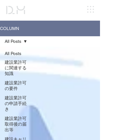
COLUMN
All Posts
All Posts
建設業許可
に関連する
知識
建設業許可
の要件
建設業許可
の申請手続
き
建設業許可
取得後の届
出等
建設キャリ