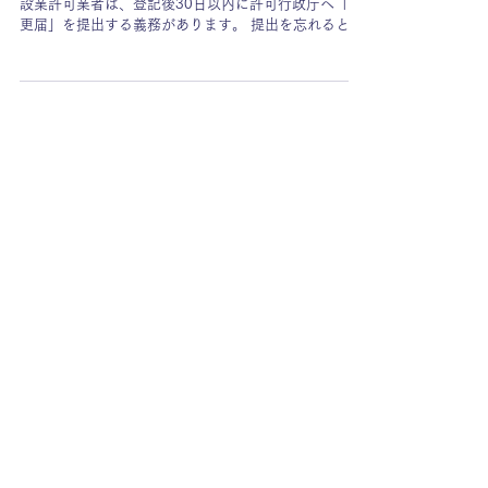
と書き方を解説
役員変更の登記だけ済ませて安心していませんか？ 建
設業許可業者は、登記後30日以内に許可行政庁へ「変
更届」を提出する義務があります。 提出を忘れると、
更新や業種追加が受け付けられなくなることも。 本記
事では届出が必要なケースと記載例をわかりやすく解
説します。 💡この記事のポイント ●役員変更後30日以
内に変更届の提出が必要 ●届出を怠ると更新・業種追
加申請ができない ●取締役・相談役・顧問・株主の変
更も対象 ●経管変更を伴う場合は別途手続きが必要 ▼
目次 1．法人の役員等に関する届出事項と提出期限
2．届出に必要な書類 3．必要書類の書き方 4．最後に
法人の役員等に関する届出事項と提出期限 法人の役員
等とは 取締役のほか、相談役や顧問、議決権100分の
5以上を有する株主等。 役職名にかかわらず取締役と
同等以上の支配力をもっている者も含まれます。 「役
員等の一覧（様式第1号別紙1）」に記載されている者
が該当することになります。 【届出事項】 ●取締役、
相談役、顧問等が就任した場合 ※代表者の変更が伴う
場合あり ●取締役、相談役、顧問等が退